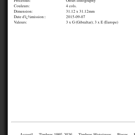
Processus:
Offset lithography
Couleurs:
4 cols.
Dimension:
31.12 x 31.12mm
Date d'ï¿½mission::
2015-09-07
Valeurs:
3 x G (Gibraltar); 3 x E (Europe)
Accueil
Timbres 1995-2026
Timbres Histoiques
Pieces