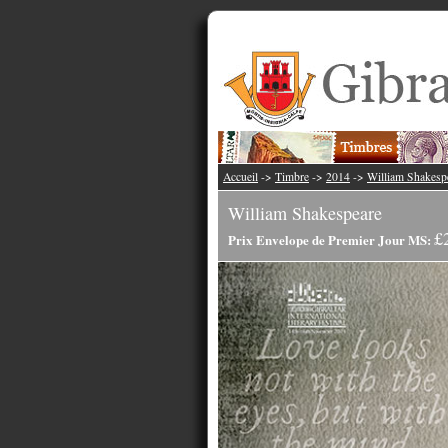
Accueil
->
Timbre
->
2014
->
William Shakesp
William Shakespeare
£
Prix Envelope de Premier Jour MS: