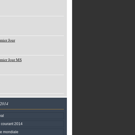
mier Jour
emier Jour MS
 2014
val
 courant 2014
re mondiale