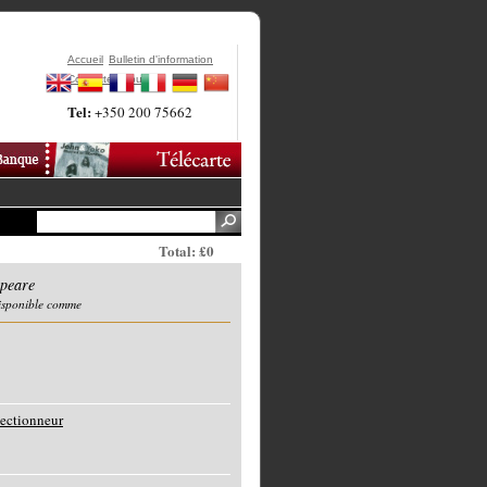
Accueil
Bulletin d'information
Contactez-Nous
Tel:
+350 200 75662
Total: £0
speare
disponible comme
lectionneur