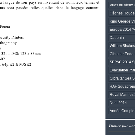
la langue de son pays en inventant de nombreux termes et
Vues du vieux G
leurs sont passées telles quelles dans le langage courant.
Flèches Rouge
King George VI
Perera
Europa 2014 'M
ecurity Printers
Dauphin
ithography
William Shake
s
 x 32mm MS: 123 x 83mm
Gibraltar Ende
-02
SEPAC 2014 Sp
, 64p, £2 & M/S £2
Evacuation 75t
Gibraltar Sea 
RAF Squadrons 
Royal Marines 
Noël 2014
Année Complet
Timbre par an