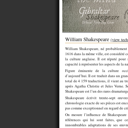
William Shakespeare
(view tech
William Shakespeare, né probablement l
1616 dans la même ville, est considéré c
la culture anglaise. Il est réputé pour 
capacité à représenter les aspects de la 
Figure éminente de la culture occid
d’aujourd’hui. Il est traduit dans un gr
total de 4 159 traductions, il vient au t
après Agatha Christie et Jules Verne. 
Shakespeare est l’un des rares dramaturge
Shakespeare écrivit trente-sept œuvr
chronologie exacte de ses pièces est enc
pas comme exceptionnel en regard de cri
On mesure l’influence de Shakespeare 
références qui lui sont faites, que ce
innombrables adaptations de ses œuvre