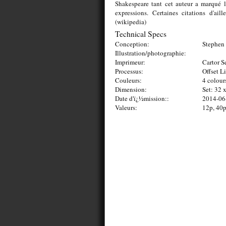
Shakespeare tant cet auteur a marqué 
expressions. Certaines citations d'ail
(wikipedia)
Technical Specs
Conception:
Stephen 
Illustration/photographie:
Imprimeur:
Cartor S
Processus:
Offset L
Couleurs:
4 colour
Dimension:
Set: 32
Date d'ï¿½mission::
2014-06
Valeurs:
12p, 40p