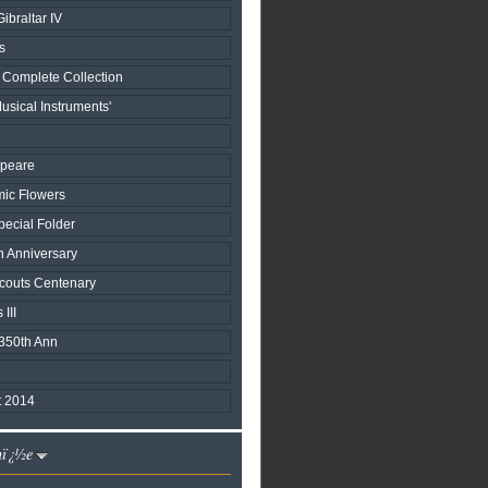
ibraltar IV
s
 Complete Collection
usical Instruments'
speare
mic Flowers
ecial Folder
h Anniversary
Scouts Centenary
III
350th Ann
 2014
nï¿½e