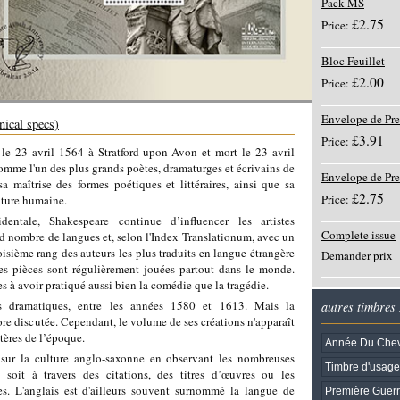
Pack MS
£2.75
Price:
Bloc Feuillet
£2.00
Price:
Envelope de Pre
nical specs)
£3.91
Price:
e 23 avril 1564 à Stratford-upon-Avon et mort le 23 avril
omme l'un des plus grands poètes, dramaturges et écrivains de
Envelope de Pr
sa maîtrise des formes poétiques et littéraires, ainsi que sa
£2.75
Price:
nature humaine.
entale, Shakespeare continue d’influencer les artistes
Complete issue
and nombre de langues et, selon l'Index Translationum, avec un
roisième rang des auteurs les plus traduits en langue étrangère
Demander prix
Ses pièces sont régulièrement jouées partout dans le monde.
s à avoir pratiqué aussi bien la comédie que la tragédie.
es dramatiques, entre les années 1580 et 1613. Mais la
autres timbres
ore discutée. Cependant, le volume de ses créations n'apparaît
tères de l’époque.
Année Du Che
sur la culture anglo-saxonne en observant les nombreuses
Timbre d'usage
 soit à travers des citations, des titres d’œuvres ou les
s. L'anglais est d'ailleurs souvent surnommé la langue de
Première Guer