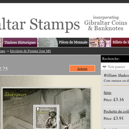
eare
->
Envelope de Premier Jour MS
Recherche:
Voir panier
2.75
Acheter
William Shake
Cette emision est 
Série
£3.16
Price:
Pochette du col
£3.91
Price: