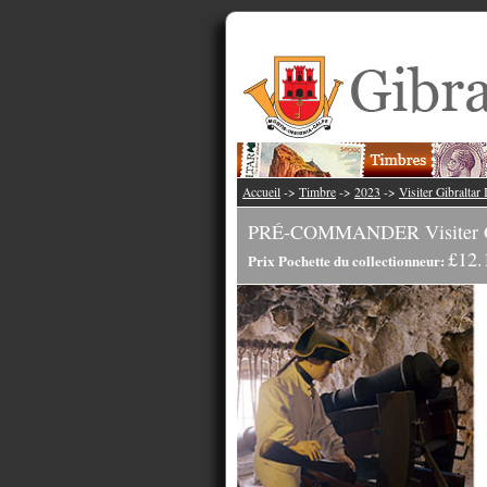
Accueil
->
Timbre
->
2023
->
Visiter Gibraltar 
PRÉ-COMMANDER Visiter Gib
£12.
Prix Pochette du collectionneur: