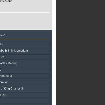
mier Jour
 2023
bit
beth II - In Memoriam
PEACE
of the Rabbit
fe
ropa 2023
braltar
of King Charles III
SEPAC