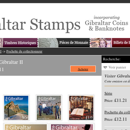
II
->
Pochette du collectionneur
Recherche:
raltar II
Voir panier
11
Acheter
Visiter Gibralt
Cette emision est 
Série
£11.21
Price:
Pochette du col
£12.11
Price: