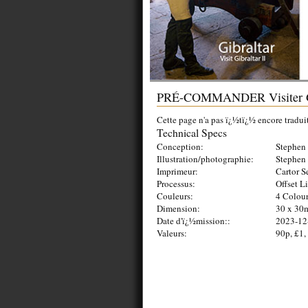
PRÉ-COMMANDER Visiter Gi
Cette page n'a pas ï¿½tï¿½ encore tradui
Technical Specs
Conception:
Stephen 
Illustration/photographie:
Stephen 
Imprimeur:
Cartor S
Processus:
Offset L
Couleurs:
4 Colou
Dimension:
30 x 30
Date d'ï¿½mission::
2023-12
Valeurs:
90p, £1,