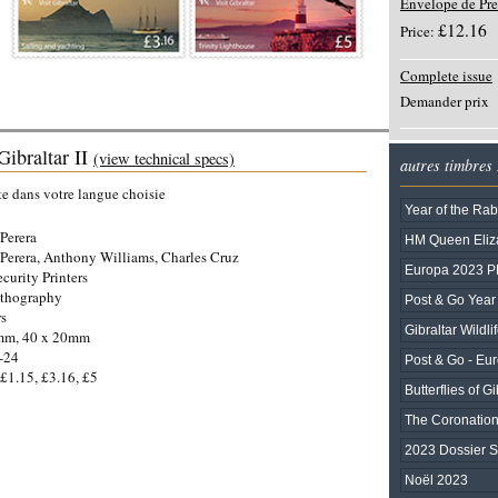
Envelope de Pre
£12.16
Price:
Complete issue
Demander prix
braltar II
(view technical specs)
autres timbres
te dans votre langue choisie
Year of the Rab
Perera
HM Queen Eliza
Perera, Anthony Williams, Charles Cruz
Europa 2023 
ecurity Printers
ithography
Post & Go Year 
rs
Gibraltar Wildli
mm, 40 x 20mm
-24
Post & Go - Eu
 £1.15, £3.16, £5
Butterflies of Gi
The Coronation 
2023 Dossier 
Noël 2023