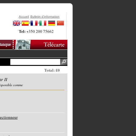
Accueil
Bulletin d'information
Contactez-Nous
Tel:
+350 200 75662
Total: £0
ar II
disponible comme
lectionneur