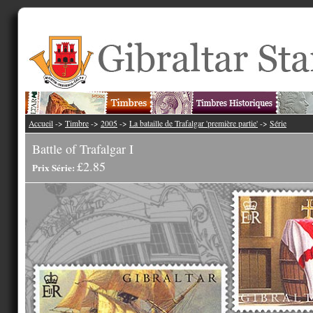
Accueil
->
Timbre
->
2005
->
La bataille de Trafalgar 'première partie'
->
Série
Battle of Trafalgar I
£2.85
Prix Série: