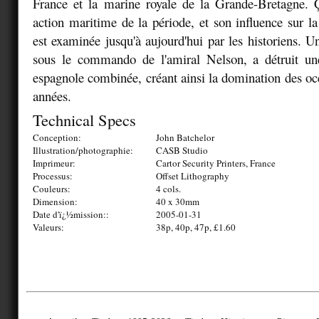
France et la marine royale de la Grande-Bretagne. Ç
action maritime de la période, et son influence sur la
est examinée jusqu'à aujourd'hui par les historiens. Un
sous le commando de l'amiral Nelson, a détruit une 
espagnole combinée, créant ainsi la domination des oc
années.
Technical Specs
Conception:
John Batchelor
Illustration/photographie:
CASB Studio
Imprimeur:
Cartor Security Printers, France
Processus:
Offset Lithography
Couleurs:
4 cols.
Dimension:
40 x 30mm
Date d'ï¿½mission::
2005-01-31
Valeurs:
38p, 40p, 47p, £1.60