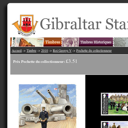
Accueil
->
Timbre
->
2010
->
Roi George V
->
Pochette du collectionneur
£3.51
Prix Pochette du collectionneur: