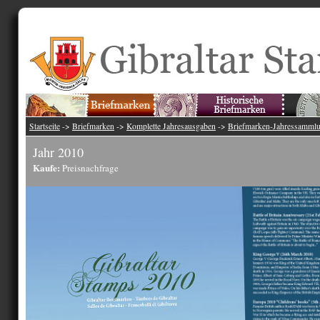
Startseite
->
Briefmarken
->
Komplette Jahresausgaben
->
Briefmarken-Jahressamml
Jahr 2010
Kaufe:
Preisnachfrage