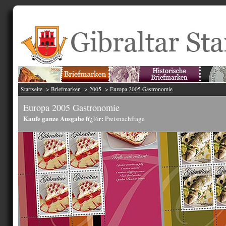
Startseite
->
Briefmarken
->
2005
->
Europa 2005 Gastronomie
Europa 2005 Gastronomie
Kaufe ganze Ausgabe fï¿½r:
Preisnachfrage