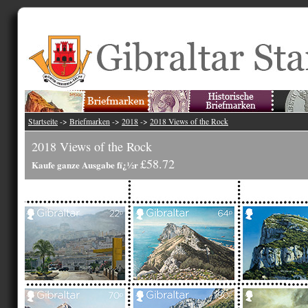
Startseite
->
Briefmarken
->
2018
->
2018 Views of the Rock
2018 Views of the Rock
£58.72
Kaufe ganze Ausgabe fï¿½r