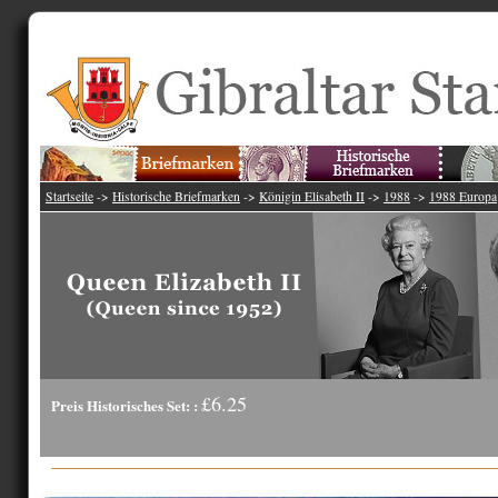
Startseite
->
Historische Briefmarken
->
Königin Elisabeth II
->
1988
->
1988 Europa
£6.25
Preis Historisches Set: :