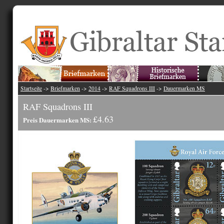
Startseite
->
Briefmarken
->
2014
->
RAF Squadrons III
->
Dauermarken MS
RAF Squadrons III
£4.63
Preis Dauermarken MS: