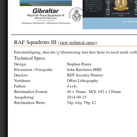
RAF Squadrons III
(view technical specs)
Entschuldigung, aber die ï¿½bersetzung fuer dies Seite ist noch nicht verf
Technical Specs
Design:
Stephen Perera
Illustration / Fotografie:
John Batchelor MBE
Drucker:
BDT Security Printers
Verfahren:
Offset Lithography
Farben:
4 cols.
Briefmarken Format:
40 x 36mm - M/S: 102 x 128mm
Ausgabetag:
2014-09-15
Briefmarken Werte:
54p, 64p, 70p, £2