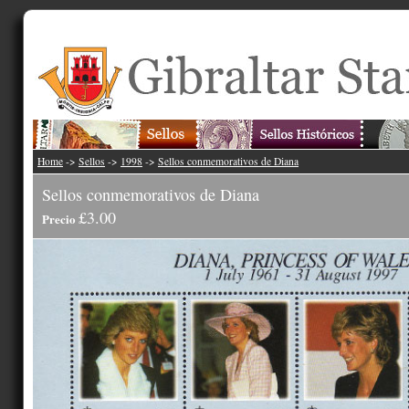
Home
->
Sellos
->
1998
->
Sellos conmemorativos de Diana
Sellos conmemorativos de Diana
£3.00
Precio