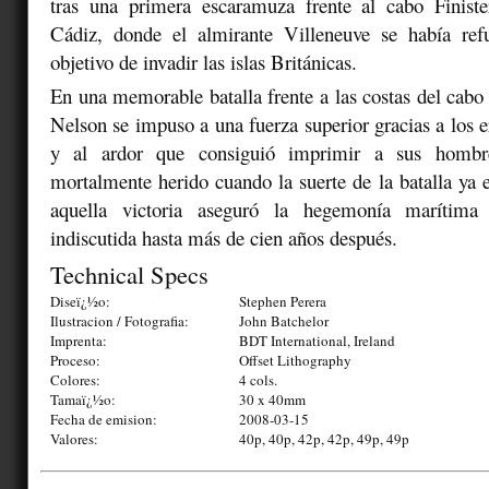
tras una primera escaramuza frente al cabo Finister
Cádiz, donde el almirante Villeneuve se había ref
objetivo de invadir las islas Británicas.
En una memorable batalla frente a las costas del cabo 
Nelson se impuso a una fuerza superior gracias a los e
y al ardor que consiguió imprimir a sus hombre
mortalmente herido cuando la suerte de la batalla ya 
aquella victoria aseguró la hegemonía marítima
indiscutida hasta más de cien años después.
Technical Specs
Diseï¿½o:
Stephen Perera
Ilustracion / Fotografia:
John Batchelor
Imprenta:
BDT International, Ireland
Proceso:
Offset Lithography
Colores:
4 cols.
Tamaï¿½o:
30 x 40mm
Fecha de emision:
2008-03-15
Valores:
40p, 40p, 42p, 42p, 49p, 49p