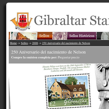
Home
->
Sellos
->
2008
->
250 Aniversario del nacimiento de Nelson
250 Aniversario del nacimiento de Nelson
Compre la emision completa por:
Preguntar precio