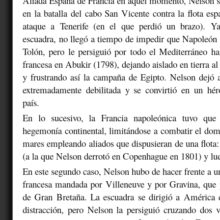
Aliada España de Francia en aquel momento, Nelson s
en la batalla del cabo San Vicente contra la flota esp
ataque a Tenerife (en el que perdió un brazo). 
escuadra, no llegó a tiempo de impedir que Napoleón s
Tolón, pero le persiguió por todo el Mediterráneo has
francesa en Abukir (1798), dejando aislado en tierra al
y frustrando así la campaña de Egipto. Nelson dejó 
extremadamente debilitada y se convirtió en un hér
país.
En lo sucesivo, la Francia napoleónica tuvo que 
hegemonía continental, limitándose a combatir el domi
mares empleando aliados que dispusieran de una flot
(a la que Nelson derrotó en Copenhague en 1801) y l
En este segundo caso, Nelson hubo de hacer frente a u
francesa mandada por Villeneuve y por Gravina, que 
de Gran Bretaña. La escuadra se dirigió a América
distracción, pero Nelson la persiguió cruzando dos v