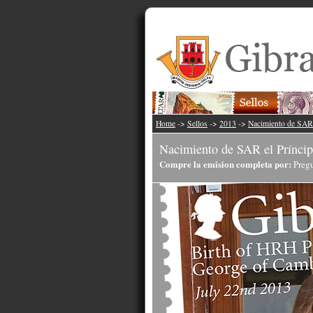
Home
->
Sellos
->
2013
->
Nacimiento de SAR 
Nacimiento de SAR el Prínci
Compre la emision completa por:
Pregu