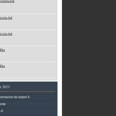
resentación
dición ltd
o
dición ltd
o
 Dia
o
 Dia
o
s 2013
ronacion de Isabel II
ente
II