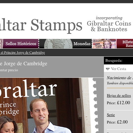
el Príncipe Jorge de Cambridge
Busqueda:
pe Jorge de Cambridge
Ver Cesta
ntar precio
Nacimiento de 
Tambien disponibl
Hojas de sellos
£12.00
Price:
Serie
£2.00
Price: