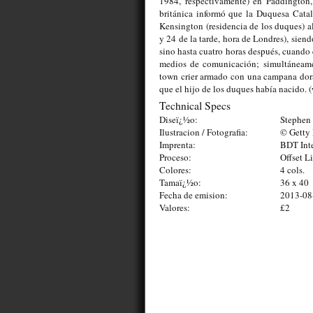
1984, respectivamente) en Paddington
británica informó que la Duquesa Catal
Kensington (residencia de los duques) al
y 24 de la tarde, hora de Londres), sie
sino hasta cuatro horas después, cuando 
medios de comunicación; simultáneamen
town crier armado con una campana dorad
que el hijo de los duques había nacido. 
Technical Specs
Diseï¿½o:
Stephen 
Ilustracion / Fotografia:
© Getty
Imprenta:
BDT Inte
Proceso:
Offset L
Colores:
4 cols.
Tamaï¿½o:
36 x 40
Fecha de emision:
2013-08
Valores:
£2