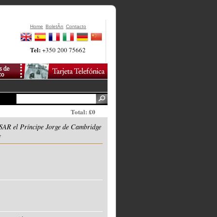
Home
BoletÃ­n
Contacto
Tel:
+350 200 75662
Total: £0
SAR el Príncipe Jorge de Cambridge
e