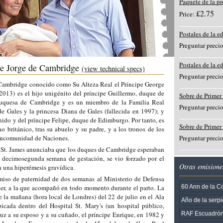
Paquete de la p
£2.75
Price:
Postales de la e
Preguntar preci
Postales de la e
pe Jorge de Cambridge
(view technical specs)
Preguntar preci
Cambridge conocido como Su Alteza Real el Príncipe George
2013) es el hijo unigénito del príncipe Guillermo, duque de
Sobre de Primer
duquesa de Cambridge y es un miembro de la Familia Real
Preguntar preci
de Gales y la princesa Diana de Gales (fallecida en 1997); y
Unido y del príncipe Felipe, duque de Edimburgo. Por tanto, es
Sobre de Primer
no británico, tras su abuelo y su padre, y a los tronos de los
Mancomunidad de Naciones.
Preguntar preci
e St. James anunciaba que los duques de Cambridge esperaban
a decimosegunda semana de gestación, se vio forzado por el
Otras emisione
a una hiperémesis gravídica.
iso de paternidad de dos semanas al Ministerio de Defensa
ujer, a la que acompañó en todo momento durante el parto. La
60 Ann de la Co
 la mañana (hora local de Londres) del 22 de julio en el Ala
Año de la serpi
cada dentro del Hospital St. Mary's (un hospital público,
uz a su esposo y a su cuñado, el príncipe Enrique, en 1982 y
RAF Escuadrón 