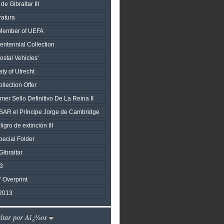
de Gibraltar III
ratura
h Member of UEFA
entennial Collection
stal Vehicles'
aty of Utrecht
llection Offer
mer Sello Definitivo De La Reina II
SAR el Príncipe Jorge de Cambridge
igro de extinción III
ecial Folder
ibraltar
3
s' Overprint
2013
altar por Aï¿½os