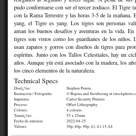
pudo conformarse con ser el tercer zodiaco. El Tigre t
con la Rama Terrestre y las horas 3-5 de la mañana. 
yang, el Tigre es yang. Los tigres son personas val
aman los buenos desafíos y aventuras en la vida. En l
tigres son vistos como los guardianes de los niños. 
usan zapatos y gorros con diseños de tigres para pro
espíritus. Junto con los Tallos Celestiales, hay un ci
años. Aunque yín está asociado con la madera, los añ
los cinco elementos de la naturaleza.
Technical Specs
Diseï¿½o:
Stephen Perera
Ilustracion / Fotografia:
© Bajena and Siewhoong at istockphoto.
Imprenta:
Cartor Security Printers
Proceso:
Offset Lithography
Colores:
4 colours
Tamaï¿½o:
55 x 25mm
Fecha de emision:
2022-04-25
Valores:
30p, 60p, 90p, £1, £1.15, £4