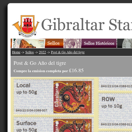
Home
->
Sellos
->
2022
->
Post & Go Año del tigre
Post & Go Año del tigre
£16.85
Compre la emision completa por