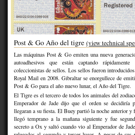
Post & Go Año del tigre
(view technical spe
Las máquinas Post & Go emiten una nueva generación
autoadhesivos que están captando rápidamente 
coleccionistas de sellos. Los sellos fueron introducido
Royal Mail en 2008. Gibraltar se enorgullece de emit
Post & Go para el año nuevo lunar, el Año del Tigre.
El Tigre es el tercero de todos los animales del zodia
Emperador de Jade dijo que el orden se decidiría 
llegaran a su fiesta. El Buey partió la noche anterior y 
llegó temprano a la mañana siguiente y fue segun
secreto a Ox y saltó cuando vio al Emperador de Jad
relegados al segundo y tercer lugar. A pesar de sus p