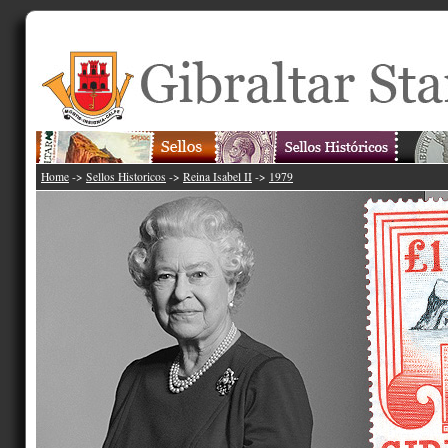
Home
->
Sellos Historicos
->
Reina Isabel II
->
1979