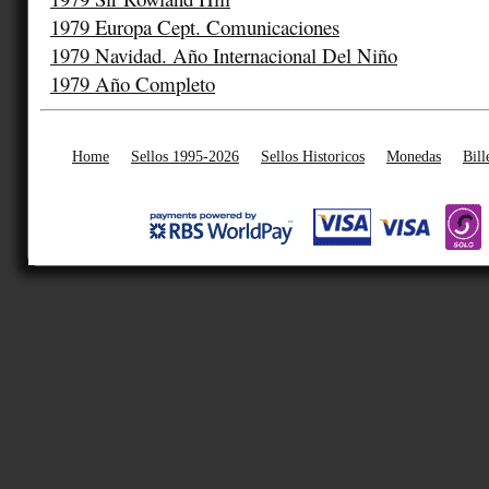
1979 Europa Cept. Comunicaciones
1979 Navidad. Año Internacional Del Niño
1979 Año Completo
Home
Sellos 1995-2026
Sellos Historicos
Monedas
Bill