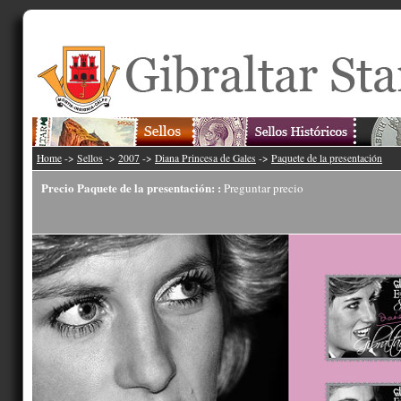
Home
->
Sellos
->
2007
->
Diana Princesa de Gales
->
Paquete de la presentación
Precio Paquete de la presentación: :
Preguntar precio