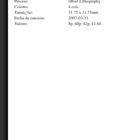
Proceso:
Offset Lithography
Colores:
4 cols.
Tamaï¿½o:
31.75 x 31.75mm
Fecha de emision:
2007-03-31
Valores:
8p, 40p, 42p, £1.60