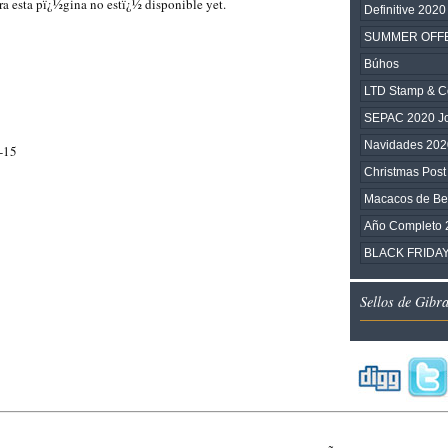
ra esta pï¿½gina no estï¿½ disponible yet.
Definitive 2020
SUMMER OFF
Búhos
LTD Stamp & C
SEPAC 2020 Joi
Navidades 202
-15
Christmas Post
Macacos de Be
Año Completo 
BLACK FRIDA
Sellos de Gibr