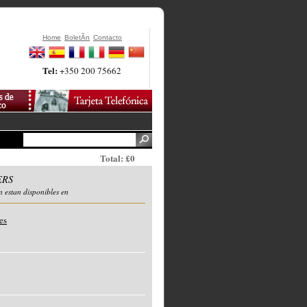
Home
BoletÃ­n
Contacto
Tel:
+350 200 75662
Total: £0
ERS
n estan disponibles en
es
o
o