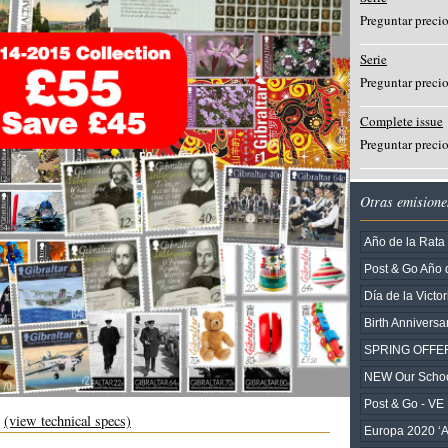
Preguntar preci
Serie
Preguntar preci
Complete issue
Preguntar preci
Otras emisione
Año de la Rata
Post & Go Año 
Día de la Victo
Birth Anniversa
SPRING OFFE
NEW Our Scho
Post & Go - VE
r
(view technical specs)
Europa 2020 ‘A