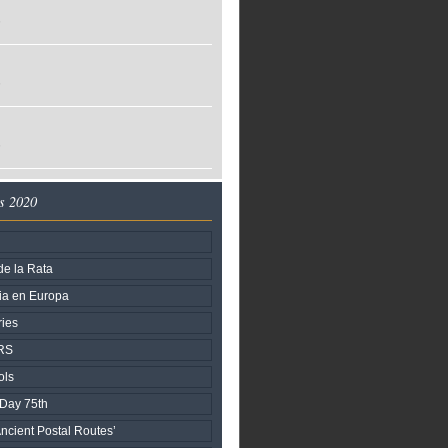
o
o
o
s 2020
de la Rata
ria en Europa
ries
RS
ols
 Day 75th
ncient Postal Routes’