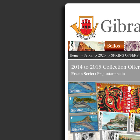
Home
->
Sellos
->
2020
->
SPRING OFFERS
2014 to 2015 Collection Offer
Precio Serie: :
Preguntar precio