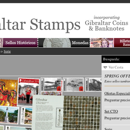
->
Serie
Busqueda:
Ver Cesta
SPRING OFF
Estos sellos tambie
Ofertas Especial
Preguntar preci
Set CTO
Preguntar preci
Serie