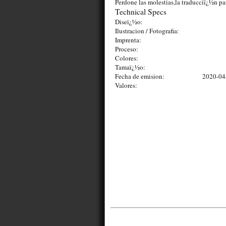
Perdone las molestias,la traducciï¿½n pa
Technical Specs
Diseï¿½o:
Ilustracion / Fotografia:
Imprenta:
Proceso:
Colores:
Tamaï¿½o:
Fecha de emision:
2020-04
Valores: