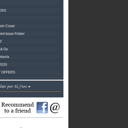
ERS
oin Cover
nt Issue Folder
0
 & Go
rbería
2020
Y OFFERS
altar por Aï¿½os