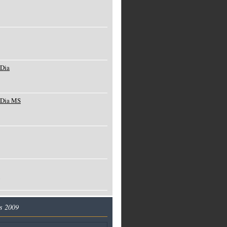
 Dia
 Dia MS
o
s 2009