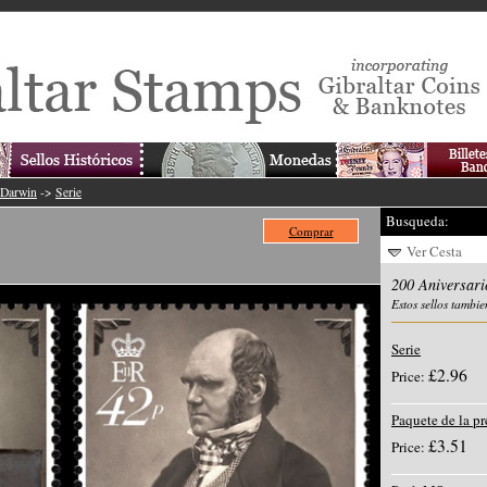
 Darwin
->
Serie
Busqueda:
Comprar
Ver Cesta
200 Aniversar
Estos sellos tambie
Serie
£2.96
Price:
Paquete de la p
£3.51
Price: