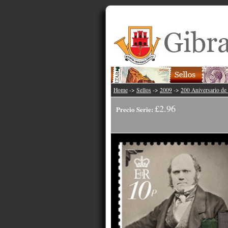
Home
->
Sellos
->
2009
->
200 Aniversario de
£2.96
Precio Serie: