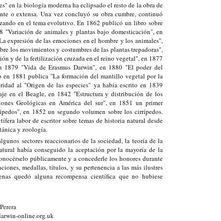
es" en la biología moderna ha eclipsado el resto de la obra de
nte o extensa. Una vez concluyó su obra cumbre, continuó
zando en el tema evolutivo. En 1862 publicó un libro sobre
68 "Variación de animales y plantas bajo domesticación", en
La expresión de las emociones en el hombre y los animales",
bre los movimientos y costumbres de las plantas trepadoras",
ión y de la fertilización cruzada en el reino vegetal", en 1877
, en 1879 "Vida de Erasmus Darwin", en 1880 "El poder del
o en 1881 publica "La formación del mantillo vegetal por la
oridad al "Origen de las especies" ya había escrito en 1839
aje en el Beagle, en 1842 "Estructura y distribución de los
ciones Geológicas en América del sur", en 1851 un primer
ípedos", en 1852 un segundo volumen sobre los cirrípedos.
ífera labor de escritor sobre temas de historia natural desde
tánica y zoología.
gunos sectores reaccionarios de la sociedad, la teoría de la
tural había conseguido la aceptación por la mayoría de la
onocérselo públicamente y a concederle los honores durante
iones, medallas, títulos, y su pertenencia a las más ilustres
enas quedó alguna recompensa científica que no hubiese
Perera
arwin-online.org.uk