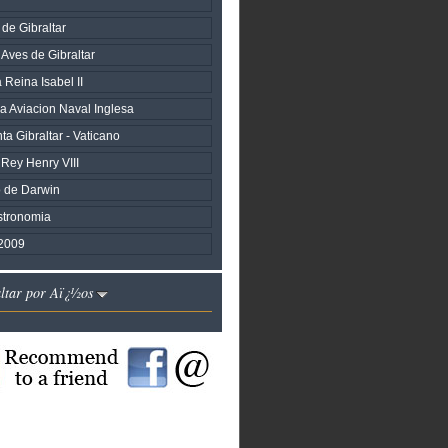
 de Gibraltar
: Aves de Gibraltar
 Reina Isabel II
a Aviacion Naval Inglesa
a Gibraltar - Vaticano
 Rey Henry VIII
o de Darwin
stronomia
2009
altar por Aï¿½os