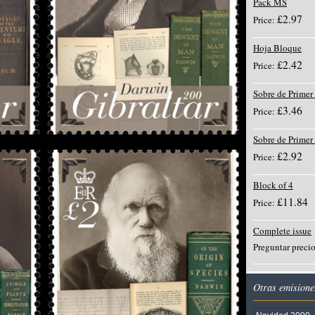
Pack MS
£2.97
Price:
Hoja Bloque
£2.42
Price:
Sobre de Primer
£3.46
Price:
Sobre de Primer
£2.92
Price:
Block of 4
£11.84
Price:
Complete issue
Preguntar preci
Otras emisione