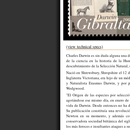
(view technical specs)
Charles Darwin es sin duda alguna una d
de la ciencia en la historia de la Hu
descubrimiento de la Selección Natural,
Nació en Shrewsbury, Shropshire el 12 d
Inglaterra Victoriana, era hijo de un mé
y Naturalista Erasmus Darwin, y por p
Wedgwood.
"El Origen de las especies por selecci
agotándose ese mismo día, en enero de 
vida de Darwin. Desde entonces no ha de
Su publicación constituía una revolució
Newton en su momento, y además com
conservadora sociedad británica del sigl
los más feroces e insultantes ataques a su