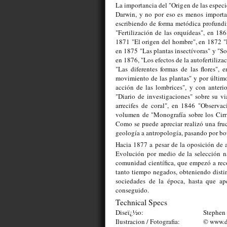
La importancia del "Origen de las especi
Darwin, y no por eso es menos importa
escribiendo de forma metódica profundi
"Fertilización de las orquídeas", en 18
1871 "El origen del hombre", en 1872 "
en 1875 "Las plantas insectívoras" y "So
en 1876, "Los efectos de la autofertilizac
"Las diferentes formas de las flores"
movimiento de las plantas" y por últim
acción de las lombrices", y con anteri
"Diario de investigaciones" sobre su vi
arrecifes de coral", en 1846 "Observa
volumen de "Monografía sobre los Cirr
Como se puede apreciar realizó una fruct
geología a antropología, pasando por bo
Hacia 1877 a pesar de la oposición de al
Evolución por medio de la selección na
comunidad científica, que empezó a rec
tanto tiempo negados, obteniendo distinc
sociedades de la época, hasta que ap
conseguido.
Technical Specs
Diseï¿½o:
Stephen 
Ilustracion / Fotografia:
© www.d