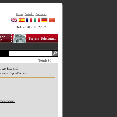
Home
BoletÃ­n
Contacto
Tel:
+350 200 75662
Total: £0
io de Darwin
n estan disponibles en
resentación