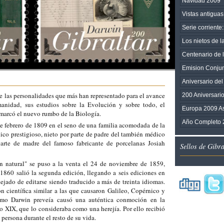
Navidad 2009
Vistas antiguas
Serie corriente
Los nietos de la
Centenario de l
Emision Conjunt
Aniversario del
e las personalidades que más han representado para el avance
200 Aniversari
manidad, sus estudios sobre la Evolución y sobre todo, el
Europa 2009 A
 marcó el nuevo rumbo de la Biología.
Año Completo 
e febrero de 1809 en el seno de una familia acomodada de la
dico prestigioso, nieto por parte de padre del también médico
arte de madre del famoso fabricante de porcelanas Josiah
Sellos de Gibr
ón natural" se puso a la venta el 24 de noviembre de 1859,
1860 salió la segunda edición, llegando a seis ediciones en
jado de editarse siendo traducido a más de treinta idiomas.
n científica similar a las que causaron Galileo, Copérnico y
o Darwin preveía causó una auténtica conmoción en la
o XIX, que lo consideraba como una herejía. Por ello recibió
 persona durante el resto de su vida.