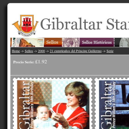
Home
->
Sellos
->
2000
->
21 cumpleaños del Principe Guillermo
->
Serie
£1.92
Precio Serie: