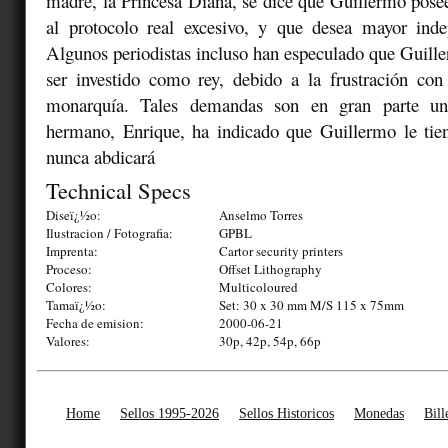
madre, la Princesa Diana, se dice que Guillermo posee
al protocolo real excesivo, y que desea mayor inde
Algunos periodistas incluso han especulado que Guille
ser investido como rey, debido a la frustración con
monarquía. Tales demandas son en gran parte un
hermano, Enrique, ha indicado que Guillermo le tie
nunca abdicará
Technical Specs
Diseï¿½o:
Anselmo Torres
Ilustracion / Fotografia:
GPBL
Imprenta:
Cartor security printers
Proceso:
Offset Lithography
Colores:
Multicoloured
Tamaï¿½o:
Set: 30 x 30 mm M/S 115 x 75mm
Fecha de emision:
2000-06-21
Valores:
30p, 42p, 54p, 66p
Home
Sellos 1995-2026
Sellos Historicos
Monedas
Bill