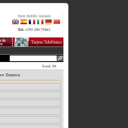
Home
BoletÃ­n
Contacto
Tel:
+350 200 75662
Total: £0
por Tematica