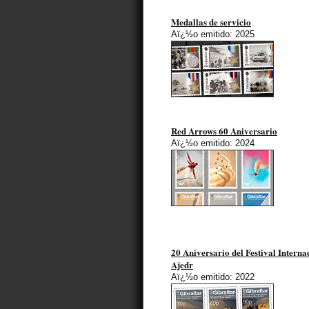
Medallas de servicio
Aï¿½o emitido: 2025
Red Arrows 60 Aniversario
Aï¿½o emitido: 2024
20 Aniversario del Festival Interna
Ajedr
Aï¿½o emitido: 2022