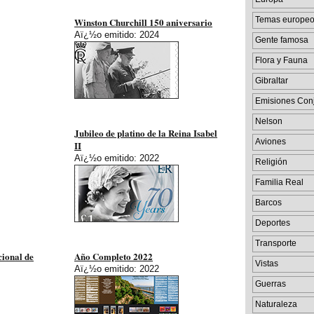
Temas europe
Winston Churchill 150 aniversario
Aï¿½o emitido: 2024
Gente famosa
Flora y Fauna
Gibraltar
Emisiones Con
Nelson
Jubileo de platino de la Reina Isabel
Aviones
II
Aï¿½o emitido: 2022
Religión
Familia Real
Barcos
Deportes
Transporte
cional de
Año Completo 2022
Vistas
Aï¿½o emitido: 2022
Guerras
Naturaleza