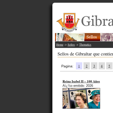
Home
->
Sellos
->
Thematics
Sellos de Gibraltar que contie
1
2
3
4
5
Pagina:
Reina Isabel II – 100 Años
Aï¿½o emitido: 2026