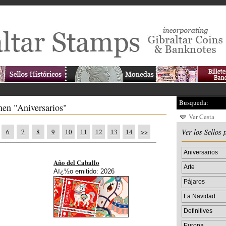
Busqueda:
nen "Aniversarios"
Ver Cesta
6
7
8
9
10
11
12
13
14
>>
Ver los Sellos 
Aniversarios
Año del Caballo
Arte
Aï¿½o emitido: 2026
Pájaros
La Navidad
Definitives
Europa