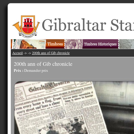
Accueil
->
->
200th ann of Gib chronicle
200th ann of Gib chronicle
Prix :
Demander prix