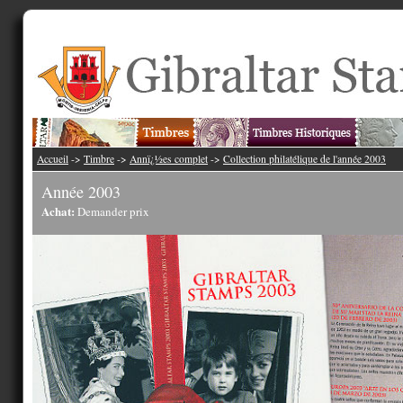
Accueil
->
Timbre
->
Annï¿½es complet
->
Collection philatélique de l'année 2003
Année 2003
Achat:
Demander prix