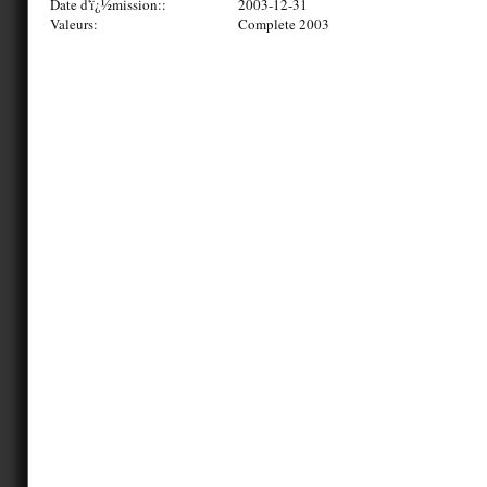
Date d'ï¿½mission::
2003-12-31
Valeurs:
Complete 2003