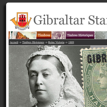
Accueil
->
Timbres Histoiques
->
Reine Victoria
->
1889