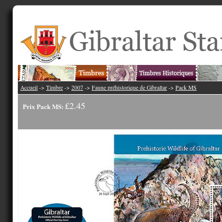
Accueil
->
Timbre
->
2007
->
Faune préhistorique de Gibraltar
->
Pack MS
£2.45
Prix Pack MS: