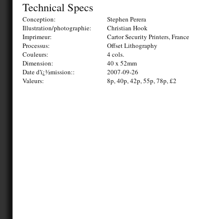
Technical Specs
Conception:
Stephen Perera
Illustration/photographie:
Christian Hook
Imprimeur:
Cartor Security Printers, France
Processus:
Offset Lithography
Couleurs:
4 cols.
Dimension:
40 x 52mm
Date d'ï¿½mission::
2007-09-26
Valeurs:
8p, 40p, 42p, 55p, 78p, £2