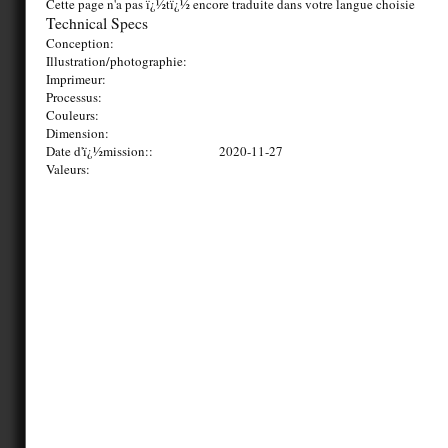
Cette page n'a pas ï¿½tï¿½ encore traduite dans votre langue choisie
Technical Specs
Conception:
Illustration/photographie:
Imprimeur:
Processus:
Couleurs:
Dimension:
Date d'ï¿½mission::
2020-11-27
Valeurs: