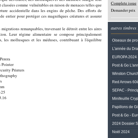
Complete issue
t classées comme vulnérables en raison de menaces telles que
Demander prix
apture accidentelle dans les engins de pêche. Des efforts de
e entier pour protéger ces magnifiques créatures et assurer
autres timbres
migrations remarquables, traversant le détroit entre les aires
tation. Leur régime alimentaire se compose principalement
, les mollusques et les méduses, contribuant à l'équilibre
Oiseaux de pro
L'année du Dr
EUROPA 2024 - 
Perera
 Pointer
Post & Go L'an
ecurity Printers
Winston Church
ithography
rs
Red Arrows 60
0mm
SEPAC - Princip
-25
3.16
Minifeuille Cr
Papillons de Gib
Post & Go - Eu
2024 Dossier 
Noël 2024