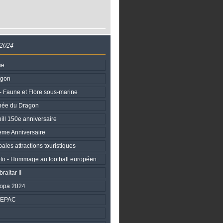
 2024
ie
agon
Faune et Flore sous-marine
née du Dragon
ill 150e anniversaire
ème Anniversaire
ales attractions touristiques
ypto - Hommage au football européen
raltar II
ropa 2024
SEPAC