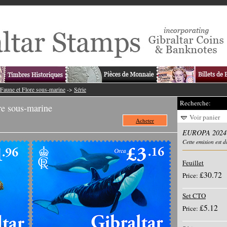
aune et Flore sous-marine
->
Série
Recherche:
e sous-marine
Voir panier
Acheter
EUROPA 2024 -
Cette emision est 
Feuillet
£30.72
Price:
Set CTO
£5.12
Price: