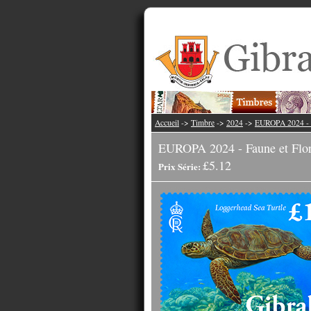
Accueil
->
Timbre
->
2024
->
EUROPA 2024 - F
EUROPA 2024 - Faune et Flor
£5.12
Prix Série: