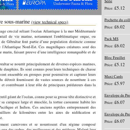
Série
£5.12
Price:
Pochette du col
re sous-marine
(view technical specs)
£6.02
Price:
sage crucial reliant l'océan Atlantique à la mer Méditerranée
entail de vie marine, notamment l'emblématique orque, ou
Pack MS
t de Gibraltar font partie d’une population distincte connue
£6.02
Price:
l’Atlantique Nord-Est. Ces magnifiques créatures sont des
 marin, faisant preuve d’une intelligence remarquable et de
Bloc Feuillet
raltar se nourrit principalement de diverses espèces marines,
£5.12
Price:
e dauphins. Ils sont connus pour leurs techniques de chasse
vent ensemble en groupes pour poursuivre et capturer leurs
Maxi Cards
u détroit fournissent de vastes sources de nourriture à ces
£5.97
Price:
e et contribuant à leur rôle de principaux prédateurs dans la
Envelope de Pre
ntil géant de l’océan, connu pour sa grosse tête distinctive et
sa carapace large et musclée, la tortue caouanne habite les
£6.07
Price:
cifique et Indien. Ces anciens reptiles entreprennent des
illiers de kilomètres entre les aires de nidification et
Envelope de Pr
e.
£6.07
Price:
ement carnivores et se nourrissent d'un régime composé
s que des crabes, des mollusques et des méduses. Malgré leur