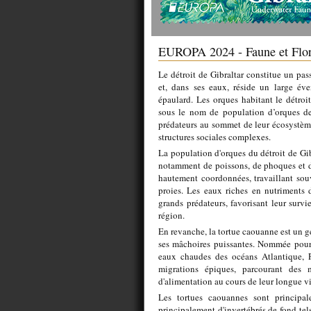
EUROPA 2024 - Faune et Flo
Le détroit de Gibraltar constitue un pas
et, dans ses eaux, réside un large év
épaulard. Les orques habitant le détroi
sous le nom de population d’orques de 
prédateurs au sommet de leur écosystème
structures sociales complexes.
La population d'orques du détroit de Gib
notamment de poissons, de phoques et d
hautement coordonnées, travaillant sou
proies. Les eaux riches en nutriments d
grands prédateurs, favorisant leur survi
région.
En revanche, la tortue caouanne est un ge
ses mâchoires puissantes. Nommée pour 
eaux chaudes des océans Atlantique, Pa
migrations épiques, parcourant des m
d'alimentation au cours de leur longue vi
Les tortues caouannes sont principal
principalement d'invertébrés de fond tel