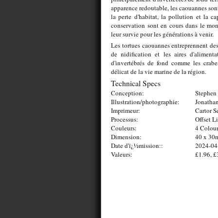
apparence redoutable, les caouannes son
la perte d'habitat, la pollution et la c
conservation sont en cours dans le mond
leur survie pour les générations à venir.
Les tortues caouannes entreprennent des 
de nidification et les aires d'alimen
d'invertébrés de fond comme les crabes
délicat de la vie marine de la région.
Technical Specs
Conception:
Stephen 
Illustration/photographie:
Jonathan
Imprimeur:
Cartor S
Processus:
Offset L
Couleurs:
4 Colou
Dimension:
40 x 3
Date d'ï¿½mission::
2024-04
Valeurs:
£1.96, £