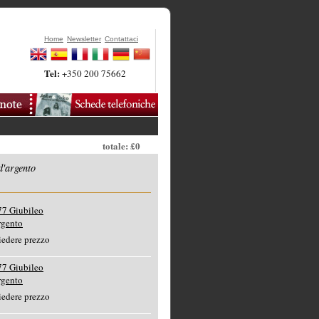
Home
Newsletter
Contattaci
Tel:
+350 200 75662
totale: £0
d'argento
77 Giubileo
rgento
edere prezzo
77 Giubileo
rgento
edere prezzo