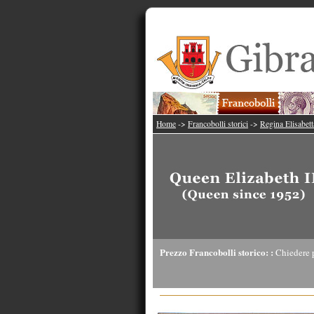
Home
->
Francobolli storici
->
Regina Elisabett
Prezzo Francobolli storico: :
Chiedere 