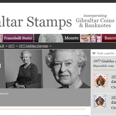
a II
->
1977
->
1977 Giubileo d'argento
->
Vedi carrello
1977 Giubileo 
Disponibile come
19
d'a
Chi
prezzo
19
d'a
Chi