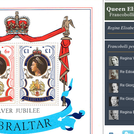
Regina Elisabet
Francobolli pe
Regina V
Re Edoar
Re Giorg
Re Giorg
Regina El