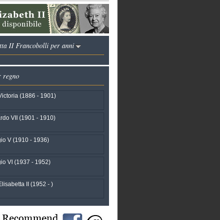
ta II Francobolli per anni
r regno
ictoria (1886 - 1901)
do VII (1901 - 1910)
io V (1910 - 1936)
io VI (1937 - 1952)
isabetta II (1952 - )