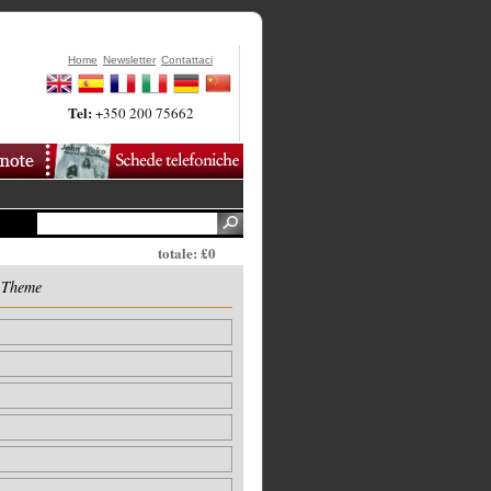
Home
Newsletter
Contattaci
Tel:
+350 200 75662
totale: £0
a Theme