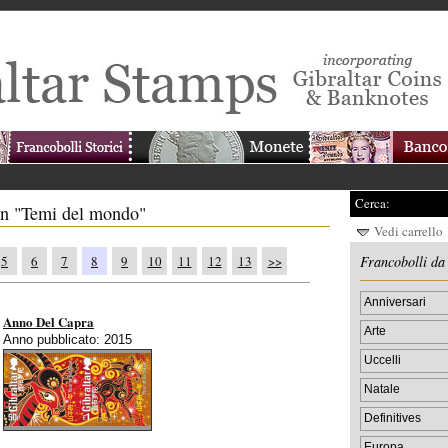
Cerca:
con "Temi del mondo"
Vedi carrello
5
6
7
8
9
10
11
12
13
>>
Francobolli d
Anniversari
Anno Del Capra
Arte
Anno pubblicato: 2015
Uccelli
Natale
Definitives
Europa