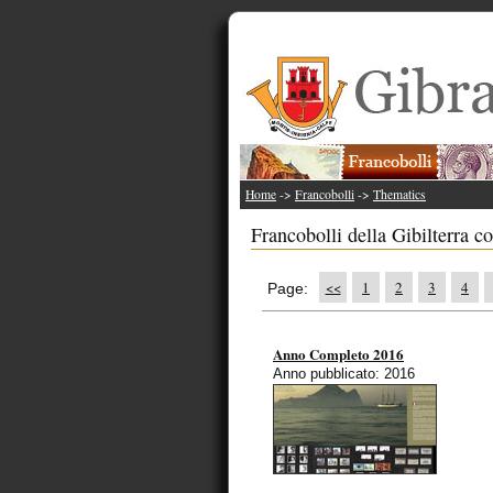
Home
->
Francobolli
->
Thematics
Francobolli della Gibilterra 
<<
1
2
3
4
Page:
Anno Completo 2016
Anno pubblicato: 2016