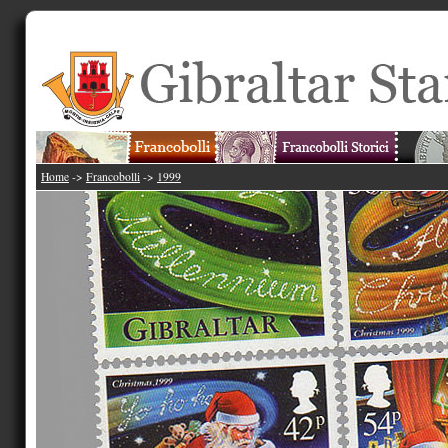
Home
->
Francobolli
->
1999