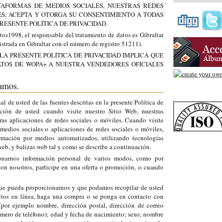
AFORMAS DE MEDIOS SOCIALES, NUESTRAS REDES
ES, ACEPTA Y OTORGA SU CONSENTIMIENTO A TODAS
RESENTE POLÍTICA DE PRIVACIDAD.
os1998, el responsable del tratamiento de datos es Gibraltar
strada en Gibraltar con el número de registro 51211).
LA PRESENTE POLÍTICA DE PRIVACIDAD IMPLICA QUE
ATOS DE WOPA+ A NUESTRA VENDEDORES OFICIALES
lamos.
 de usted de las fuentes descritas en la presente Política de
ación de usted cuando visite nuestro Sitio Web, nuestras
ras aplicaciones de redes sociales o móviles. Cuando visite
 medios sociales o aplicaciones de redes sociales o móviles,
rmación por medios automatizados, utilizando tecnologías
web, y balizas web tal y como se describe a continuación.
onarnos información personal de varios modos, como por
n nosotros, participe en una oferta o promoción, o cuando
que pueda proporcionarnos y que podamos recopilar de usted
rios en línea, haga una compra o se ponga en contacto con
(por ejemplo nombre, dirección postal, dirección de correo
mero de teléfono); edad y fecha de nacimiento; sexo; nombre