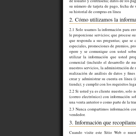
de usuario y contraseña; datos de los pa
su número de tarjeta de pago, fecha de 
su historial de compras en línea
2. Cómo utilizamos la inform
2.1 Solo usamos la información para en
le proporcione servicios; que procese su
que responda a sus preguntas; que se 
especiales, promociones de premios, prog
opere y se comunique con usted sobre
utilizar la información que usted pro
comercial (incluido el desarrollo de n
nuestros servicios, la administración de 
realización de análisis de datos y fines
crear y administrar su cuenta en línea (
tienda); y cumplir con los requisitos lega
2.2 Si usted ya es cliente nuestro, solo
(correo electrónico) con información sob
una venta anterior o como parte de la tra
2.3 Nunca compartimos información con 
vendedor.
3. Información que recopilam
Cuando visite este Sitio Web o nuest