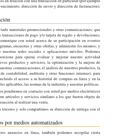
gos en relación con una transacción en particular (por ejemplo
vencimiento, dirección de envío y dirección de facturación);
ación
viarle materiales promocionales y otras comunicaciones; que
s transacciones de pago y/o tarjeta de regalo y devoluciones;
comunique con usted acerca de su participación en eventos
ramas, encuestas y otras ofertas, y administre los mismos; y
 nuestras redes sociales o aplicaciones móviles. Podemos
porcione para operar, evaluar y mejorar nuestro actividad
uevos productos y servicios, la optimización y la mejora de
nuestras comunicaciones, el análisis de nuestros productos, la
 de contabilidad, auditoría y otras funciones internas); para
incluido el acceso a su historial de compras en línea y en la
les aplicables, las normas de la industria y nuestras políticas.
 nos pondremos en contacto con usted por medios electrónicos
re artículos y servicios similares a los que fueron objeto de
nsacción al realizar una venta.
terceros y solo compartimos su dirección de entrega con el
os por medios automatizados
ros anuncios en línea, también podemos recopilar cierta