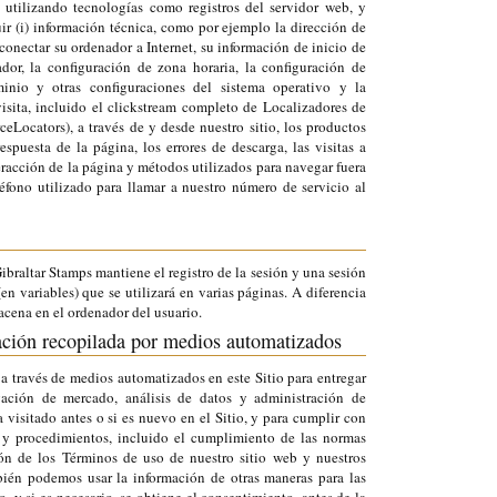
utilizando tecnologías como registros del servidor web, y
ir (i) información técnica, como por ejemplo la dirección de
 conectar su ordenador a Internet, su información de inicio de
ador, la configuración de zona horaria, la configuración de
inio y otras configuraciones del sistema operativo y la
visita, incluido el clickstream completo de Localizadores de
Locators), a través de y desde nuestro sitio, los productos
spuesta de la página, los errores de descarga, las visitas a
teracción de la página y métodos utilizados para navegar fuera
éfono utilizado para llamar a nuestro número de servicio al
braltar Stamps mantiene el registro de la sesión y una sesión
n variables) que se utilizará en varias páginas. A diferencia
acena en el ordenador del usuario.
ación recopilada por medios automatizados
a través de medios automatizados en este Sitio para entregar
gación de mercado, análisis de datos y administración de
 visitado antes o si es nuevo en el Sitio, y para cumplir con
as y procedimientos, incluido el cumplimiento de las normas
ción de los Términos de uso de nuestro sitio web y nuestros
ién podemos usar la información de otras maneras para las