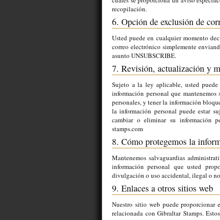
cuales se proporciona un aviso específico
recopilación.
6. Opción de exclusión de cor
Usted puede en cualquier momento dec
correo electrónico simplemente enviand
asunto UNSUBSCRIBE.
7. Revisión, actualización y 
Sujeto a la ley aplicable, usted puede 
información personal que mantenemos so
personales, y tener la información bloqu
la información personal puede estar suje
cambiar o eliminar su información pe
stamps.com
8. Cómo protegemos la inform
Mantenemos salvaguardias administrativ
información personal que usted propor
divulgación o uso accidental, ilegal o n
9. Enlaces a otros sitios web
Nuestro sitio web puede proporcionar e
relacionada con Gibraltar Stamps. Esto