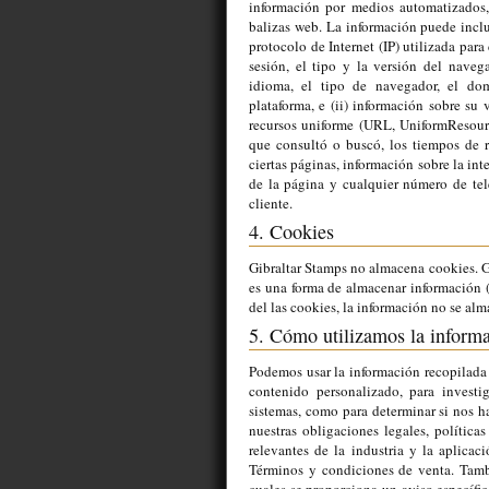
información por medios automatizados, 
balizas web. La información puede inclu
protocolo de Internet (IP) utilizada para
sesión, el tipo y la versión del naveg
idioma, el tipo de navegador, el dom
plataforma, e (ii) información sobre su 
recursos uniforme (URL, UniformResource
que consultó o buscó, los tiempos de re
ciertas páginas, información sobre la in
de la página y cualquier número de tel
cliente.
4. Cookies
Gibraltar Stamps no almacena cookies. Gi
es una forma de almacenar información (e
del las cookies, la información no se alm
5. Cómo utilizamos la inform
Podemos usar la información recopilada 
contenido personalizado, para investi
sistemas, como para determinar si nos ha
nuestras obligaciones legales, polític
relevantes de la industria y la aplica
Términos y condiciones de venta. Tamb