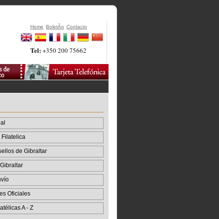
Home
BoletÃ­n
Contacto
Tel:
+350 200 75662
al
Filatelica
sellos de Gibraltar
Gibraltar
vío
es Oficiales
atélicas A - Z