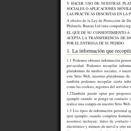
Y HACER USO DE NUESTRAS PLAT
SOCIALES O APLICACIONES MÓVIL
LAS PRÁCTICAS DESCRITAS EN LA P
A efectos de la Ley de Protección de Dat
Philatelic Bureau Ltd (una compañía regi
EL QUE DÉ SU CONSENTIMIENTO A 
ACEPTA LA TRANSFERENCIA DE D
POR EL ENTREGA DE SU PEDIDO.
1. La información que recopi
1.1 Podemos obtener información personal
privacidad. Podemos recopilar inform
plataformas de medios sociales, o nuest
este Sitio Web, nuestras plataformas de
también podemos recopilar cierta info
como las cookies, registros del servidor 
1.2También puede optar por proporci
ejemplo cuando se ponga en contacto co
realice una compra en nuestro Sitio Web.
1.3 Los tipos de información personal 
(por ejemplo, cuando complete formula
nosotros) incluyen: datos de contacto 
electrónico y número de móvil u otro nú