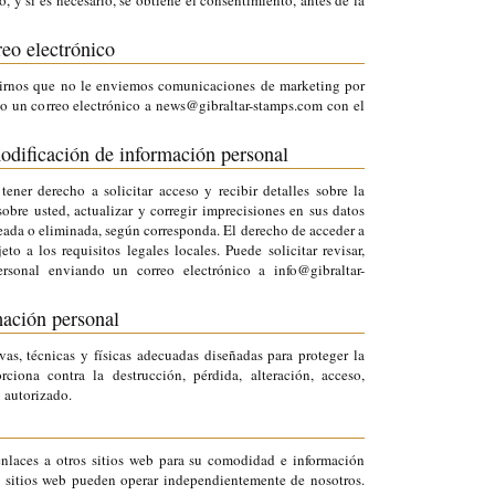
, y si es necesario, se obtiene el consentimiento, antes de la
reo electrónico
irnos que no le enviemos comunicaciones de marketing por
o un correo electrónico a news@gibraltar-stamps.com con el
modificación de información personal
tener derecho a solicitar acceso y recibir detalles sobre la
bre usted, actualizar y corregir imprecisiones en sus datos
eada o eliminada, según corresponda. El derecho de acceder a
to a los requisitos legales locales. Puede solicitar revisar,
rsonal enviando un correo electrónico a info@gibraltar-
ación personal
as, técnicas y físicas adecuadas diseñadas para proteger la
ciona contra la destrucción, pérdida, alteración, acceso,
o autorizado.
nlaces a otros sitios web para su comodidad e información
s sitios web pueden operar independientemente de nosotros.