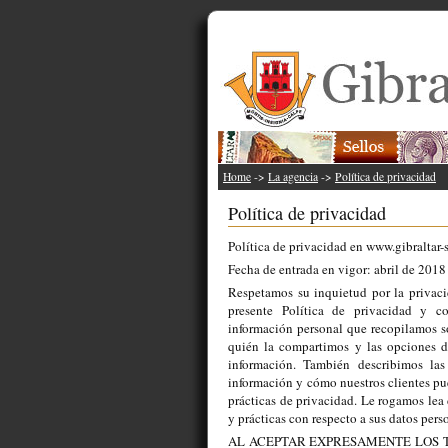
Home
->
La agencia
->
Política de privacidad
Política de privacidad
Política de privacidad en www.gibraltar
Fecha de entrada en vigor: abril de 2018
Respetamos su inquietud por la privac
presente Política de privacidad y co
información personal que recopilamos s
quién la compartimos y las opciones di
información. También describimos la
información y cómo nuestros clientes pu
prácticas de privacidad. Le rogamos lea
y prácticas con respecto a sus datos pers
AL ACEPTAR EXPRESAMENTE LOS T