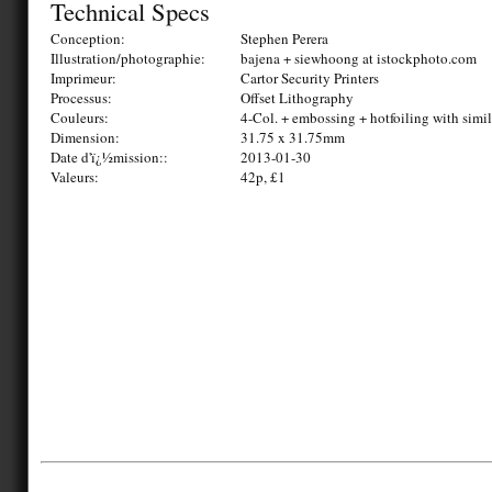
Technical Specs
Conception:
Stephen Perera
Illustration/photographie:
bajena + siewhoong at istockphoto.com
Imprimeur:
Cartor Security Printers
Processus:
Offset Lithography
Couleurs:
4-Col. + embossing + hotfoiling with simil
Dimension:
31.75 x 31.75mm
Date d'ï¿½mission::
2013-01-30
Valeurs:
42p, £1