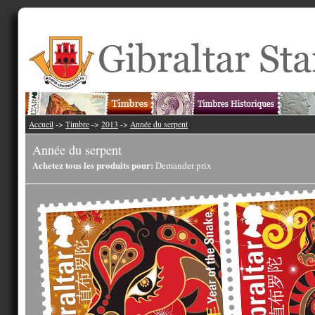
Accueil
->
Timbre
->
2013
->
Année du serpent
Année du serpent
Achetez tous les produits pour:
Demander prix