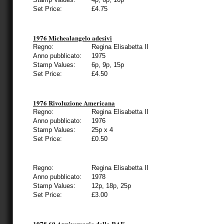
Set Price:
£4.75
1976 Michealangelo adesivi
Regno:
Regina Elisabetta II
Anno pubblicato:
1975
Stamp Values:
6p, 9p, 15p
Set Price:
£4.50
1976 Rivoluzione Americana
Regno:
Regina Elisabetta II
Anno pubblicato:
1976
Stamp Values:
25p x 4
Set Price:
£0.50
Regno:
Regina Elisabetta II
Anno pubblicato:
1978
Stamp Values:
12p, 18p, 25p
Set Price:
£3.00
1978 60 Anniversario della RAF