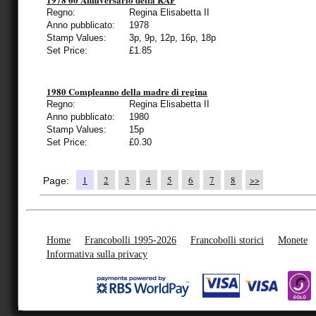
Regno:
Regina Elisabetta II
Anno pubblicato:
1978
Stamp Values:
3p, 9p, 12p, 16p, 18p
Set Price:
£1.85
1980 Compleanno della madre di regina
Regno:
Regina Elisabetta II
Anno pubblicato:
1980
Stamp Values:
15p
Set Price:
£0.30
1
2
3
4
5
6
7
8
>>
Page:
Home
Francobolli 1995-2026
Francobolli storici
Monete
Informativa sulla privacy