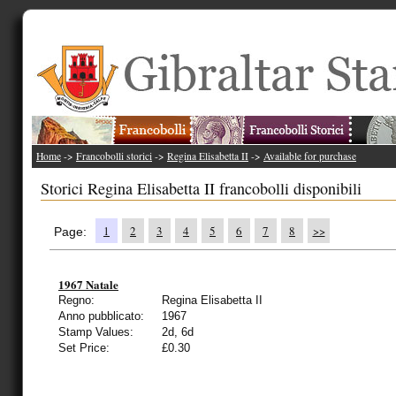
Home
->
Francobolli storici
->
Regina Elisabetta II
->
Available for purchase
Storici Regina Elisabetta II francobolli disponibili
1
2
3
4
5
6
7
8
>>
Page:
1967 Natale
Regno:
Regina Elisabetta II
Anno pubblicato:
1967
Stamp Values:
2d, 6d
Set Price:
£0.30