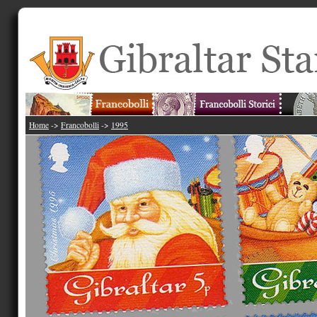
Home
->
Francobolli
->
1995