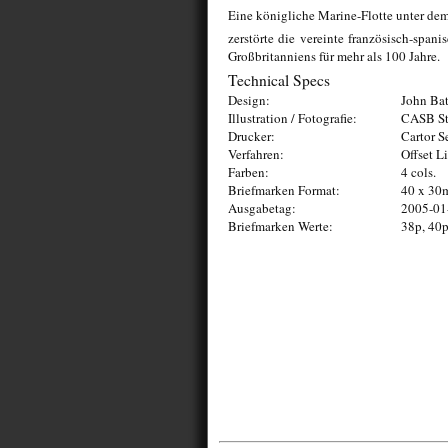
Eine königliche Marine-Flotte unter 
zerstörte die vereinte französisch-spa
Großbritanniens für mehr als 100 Jahre.
Technical Specs
Design:
John Bat
Illustration / Fotografie:
CASB St
Drucker:
Cartor S
Verfahren:
Offset L
Farben:
4 cols.
Briefmarken Format:
40 x 3
Ausgabetag:
2005-01
Briefmarken Werte:
38p, 40p