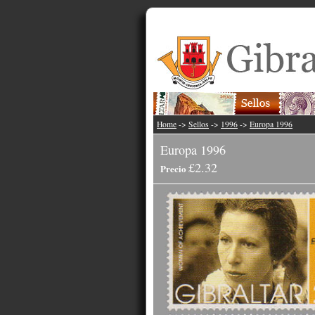
Home
->
Sellos
->
1996
->
Europa 1996
Europa 1996
£2.32
Precio