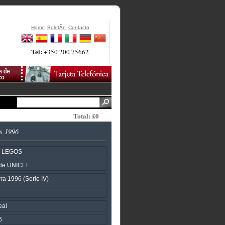
Home
BoletÃ­n
Contacto
Tel:
+350 200 75662
Total: £0
s 1996
- LEGOS
 de UNICEF
ra 1996 (Serie IV)
eal
6