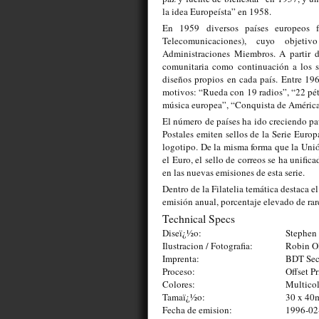
la idea Europeísta” en 1958.
En 1959 diversos países europeos f
Telecomunicaciones), cuyo objetiv
Administraciones Miembros. A partir 
comunitaria como continuación a los 
diseños propios en cada país. Entre 19
motivos: “Rueda con 19 radios”, “22 péta
música europea”, “Conquista de América
El número de países ha ido creciendo pa
Postales emiten sellos de la Serie Euro
logotipo. De la misma forma que la Uni
el Euro, el sello de correos se ha unifi
en las nuevas emisiones de esta serie.
Dentro de la Filatelia temática destaca e
emisión anual, porcentaje elevado de rar
Technical Specs
Diseï¿½o:
Stephen 
Ilustracion / Fotografia:
Robin O
Imprenta:
BDT Secu
Proceso:
Offset Pr
Colores:
Multico
Tamaï¿½o:
30 x 4
Fecha de emision:
1996-02