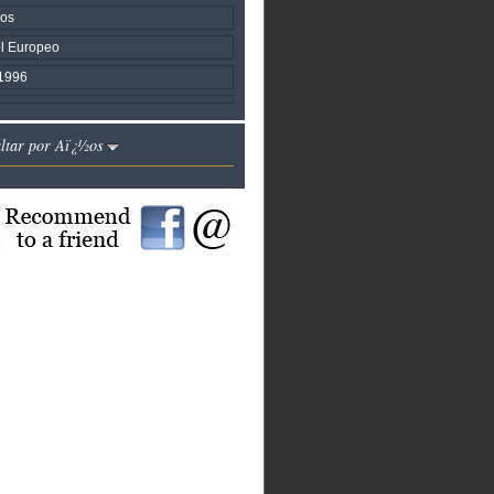
cos
ol Europeo
1996
altar por Aï¿½os