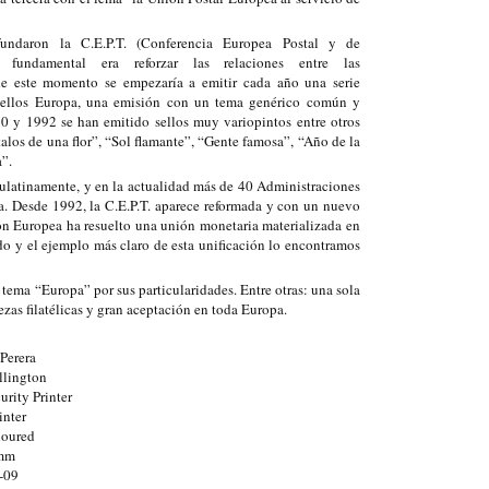
undaron la C.E.P.T. (Conferencia Europea Postal y de
o fundamental era reforzar las relaciones entre las
de este momento se empezaría a emitir cada año una serie
sellos Europa, una emisión con un tema genérico común y
60 y 1992 se han emitido sellos muy variopintos entre otros
los de una flor”, “Sol flamante”, “Gente famosa”, “Año de la
”.
ulatinamente, y en la actualidad más de 40 Administraciones
pa. Desde 1992, la C.E.P.T. aparece reformada y con un nuevo
ón Europea ha resuelto una unión monetaria materializada en
cado y el ejemplo más claro de esta unificación lo encontramos
l tema “Europa” por sus particularidades. Entre otras: una sola
ezas filatélicas y gran aceptación en toda Europa.
Perera
llington
rity Printer
inter
loured
0mm
-09