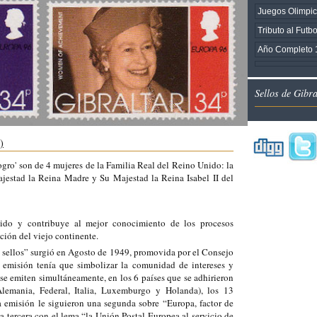
Juegos Olimpi
Tributo al Futb
Año Completo 
Sellos de Gibr
)
gro' son de 4 mujeres de la Familia Real del Reino Unido: la
ajestad la Reina Madre y Su Majestad la Reina Isabel II del
ido y contribuye al mejor conocimiento de los procesos
ción del viejo continente.
 sellos” surgió en Agosto de 1949, promovida por el Consejo
 emisión tenía que simbolizar la comunidad de intereses y
se emiten simultáneamente, en los 6 países que se adhirieron
Alemania, Federal, Italia, Luxemburgo y Holanda), los 13
 emisión le siguieron una segunda sobre “Europa, factor de
a tercera con el lema “la Unión Postal Europea al servicio de