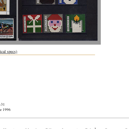
ical specs)
-31
e 1996