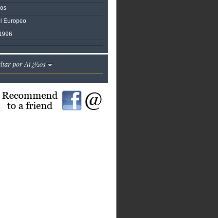
cos
ol Europeo
1996
altar por Aï¿½os