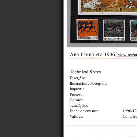
Año Completo 1996
(view techn
-
Technical Specs
Diseï¿½o:
Ilustracion / Fotografia:
Imprenta:
Proceso:
Colores:
Tamaï¿½o:
Fecha de emision:
1996-12
Valores:
Complet