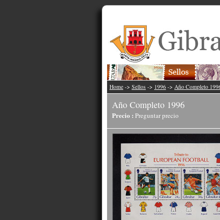
Home
->
Sellos
->
1996
->
Año Completo 199
Año Completo 1996
Precio :
Preguntar precio