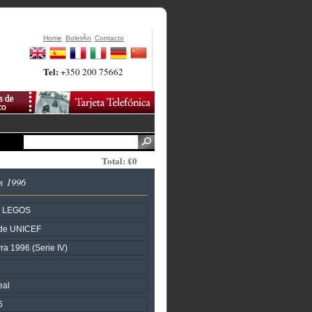
Home
BoletÃ­n
Contacto
Tel:
+350 200 75662
Total: £0
s 1996
- LEGOS
 de UNICEF
ra 1996 (Serie IV)
eal
6