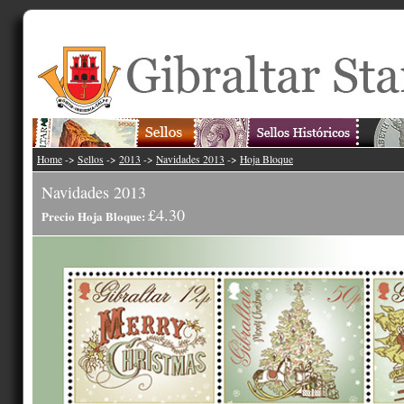
Home
->
Sellos
->
2013
->
Navidades 2013
->
Hoja Bloque
Navidades 2013
£4.30
Precio Hoja Bloque: