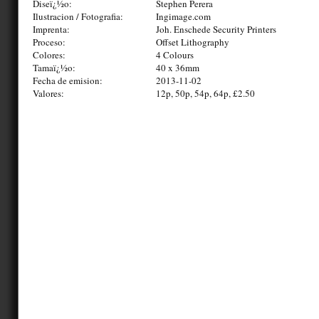
Diseï¿½o:
Stephen Perera
Ilustracion / Fotografia:
Ingimage.com
Imprenta:
Joh. Enschede Security Printers
Proceso:
Offset Lithography
Colores:
4 Colours
Tamaï¿½o:
40 x 36mm
Fecha de emision:
2013-11-02
Valores:
12p, 50p, 54p, 64p, £2.50