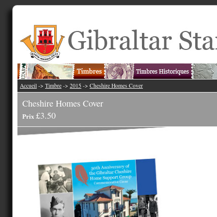
Accueil
->
Timbre
->
2015
->
Cheshire Homes Cover
Cheshire Homes Cover
£3.50
Prix