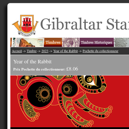
Accueil
->
Timbre
->
2023
->
Year of the Rabbit
->
Pochette du collectionneur
Year of the Rabbit
£8.06
Prix Pochette du collectionneur: