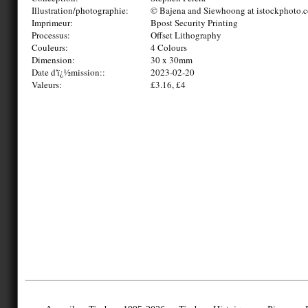
Illustration/photographie:
© Bajena and Siewhoong at istockphoto.
Imprimeur:
Bpost Security Printing
Processus:
Offset Lithography
Couleurs:
4 Colours
Dimension:
30 x 30mm
Date d'ï¿½mission::
2023-02-20
Valeurs:
£3.16, £4