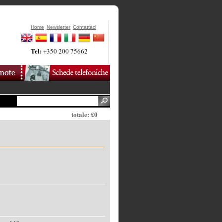
Home
Newsletter
Contattaci
Tel:
+350 200 75662
totale: £0