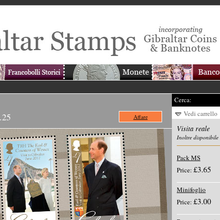
Cerca:
Vedi carrello
.25
Affare
Visita reale
Inoltre disponibile
Pack MS
£3.65
Price:
Minifoglio
£3.00
Price: