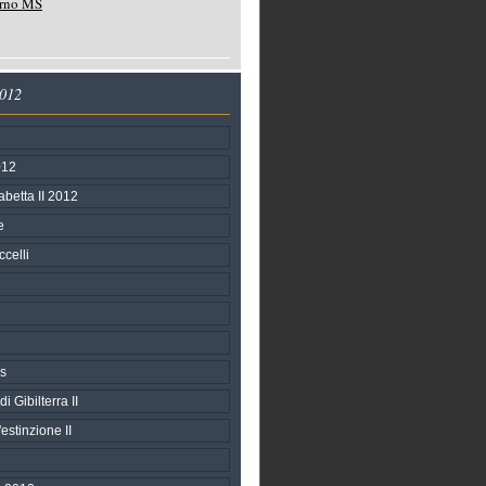
orno MS
2012
012
abetta II 2012
e
celli
s
i Gibilterra II
'estinzione II