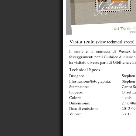
Visita reale
(view technical specs)
Il conte e la contessa di Wessex ha
festeggiamenti per il Giubileo di diamant
ha visitato diverse parti di Gibilterra e 
Technical Specs
Disegno:
Stephen 
Illustrazione/fotographia:
Stephen 
Stampatore:
Cartor S
Processo:
Offset L
Colori:
4 cols.
Dimensione:
27 x 4
Data di emissione:
2012-09
Valore:
3 x £1