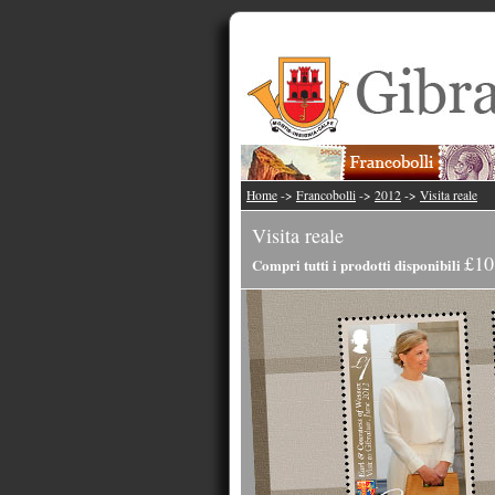
Home
->
Francobolli
->
2012
->
Visita reale
Visita reale
£10
Compri tutti i prodotti disponibili