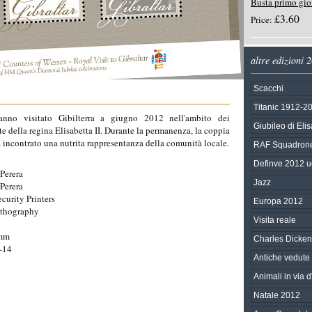
Busta primo gi
£3.60
Price:
altre edizioni 
Scacchi
Titanic 1912-2
nno visitato Gibilterra a giugno 2012 nell'ambito dei
Giubileo di Elis
e della regina Elisabetta II. Durante la permanenza, la coppia
ha incontrato una nutrita rappresentanza della comunità locale.
RAF Squadron
Definve 2012 uc
Perera
Jazz
Perera
ecurity Printers
Europa 2012
ithography
Visita reale
8mm
Charles Dicken
-14
Antiche vedute d
Animali in via d
Natale 2012