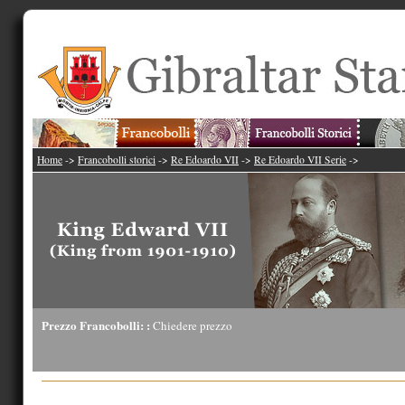
Home
->
Francobolli storici
->
Re Edoardo VII
->
Re Edoardo VII Serie
->
Prezzo Francobolli: :
Chiedere prezzo