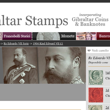
->
Re Edoardo VII Serie
->
1904 Kind Edward VII £1
Vedi carrello
Re Edoardo VII
Disponibile come
½d
Chi
1d
Chi
2d