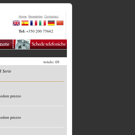
Home
Newsletter
Contattaci
Tel:
+350 200 75662
totale: £0
 Serie
edere prezzo
edere prezzo