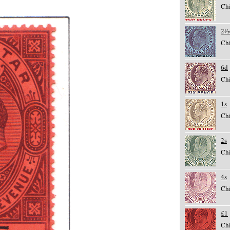
Chi
2½
Chi
6d
Chi
1s
Chi
2s
Chi
4s
Chi
£1
Chi