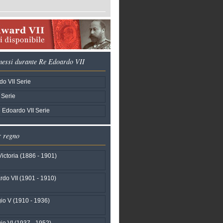
emessi durante Re Edoardo VII
o VII Serie
 Serie
 Edoardo VII Serie
r regno
ictoria (1886 - 1901)
do VII (1901 - 1910)
io V (1910 - 1936)
io VI (1937 - 1952)