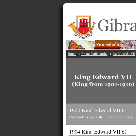
Home
->
Francobolli storici
->
Re Edoardo VII
1904 Kind Edward VII £1
Prezzo Francobolli: :
Chiedere prezzo
1904 Kind Edward VII £1