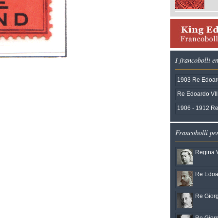
I francobolli 
1903 Re Edoard
Re Edoardo VII
1906 - 1912 Re
Francobolli pe
Regina V
Re Edoar
Re Giorg
Re Giorg