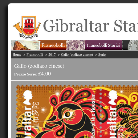
Home
->
Francobolli
->
2017
->
Gallo (zodiaco cinese)
->
Serie
Gallo (zodiaco cinese)
£4.00
Prezzo Serie: