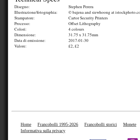
Disegno:
Stephen Perera
Illustrazione/fotographia:
© bajena and siewhoong at istockphoto.
Stampatore:
Cartor Security Printers
Processo:
Offset Lithography
Colori:
4 colours
Dimensione:
31.75 x 31.75mm
Data di emissione:
2017-01-30
Valore:
£2, £2
Home
Francobolli 1995-2026
Francobolli storici
Monete
Informativa sulla privacy