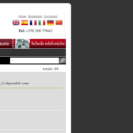
Home
Newsletter
Contattaci
Tel:
+350 200 75662
totale: £0
ï¿½ disponibile come