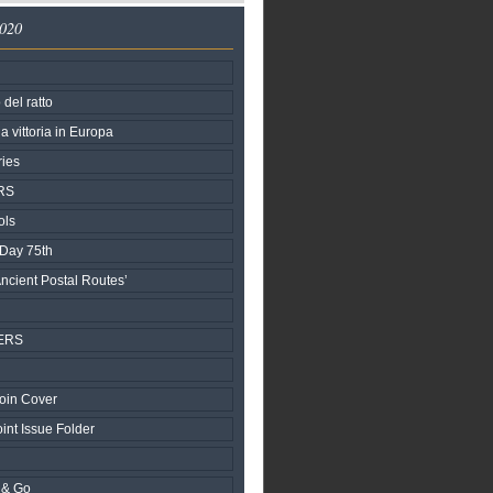
2020
del ratto
a vittoria in Europa
ries
RS
ols
 Day 75th
ncient Postal Routes’
ERS
oin Cover
nt Issue Folder
 & Go