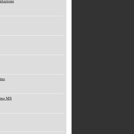
entazione
rno
orno MS