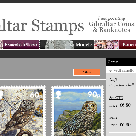
Cerca:
Vedi carrello
Affare
Gufi
Ciï¿½ francobolli 
Set CTO
£6.80
Price:
Serie
£6.80
Price: