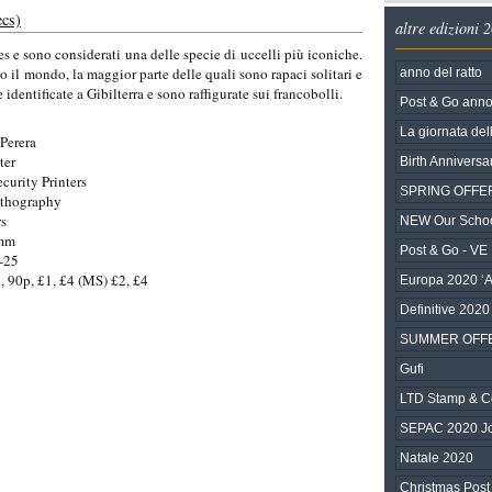
ecs)
altre edizioni 
es e sono considerati una delle specie di uccelli più iconiche.
to il mondo, la maggior parte delle quali sono rapaci solitari e
anno del ratto
 identificate a Gibilterra e sono raffigurate sui francobolli.
Post & Go anno 
La giornata dell
Perera
ter
Birth Anniversa
ecurity Printers
SPRING OFFE
ithography
rs
NEW Our Scho
0mm
Post & Go - VE
-25
, 90p, £1, £4 (MS) £2, £4
Europa 2020 ‘A
Definitive 2020
SUMMER OFF
Gufi
LTD Stamp & C
SEPAC 2020 Joi
Natale 2020
Christmas Post