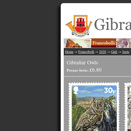
Home
->
Francobolli
->
2020
->
Gufi
->
Serie
Gibraltar Owls
£6.80
Prezzo Serie: