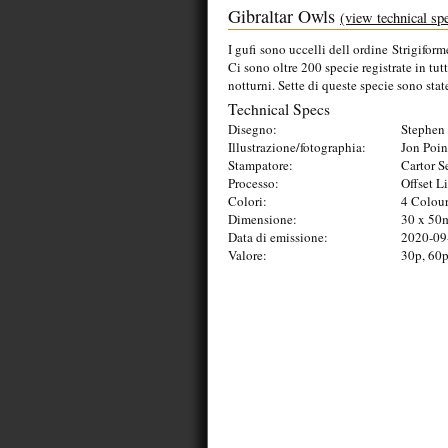
Gibraltar Owls
(view technical sp
I gufi sono uccelli dell ordine Strigiform
Ci sono oltre 200 specie registrate in tut
notturni. Sette di queste specie sono state
Technical Specs
Disegno:
Stephen 
Illustrazione/fotographia:
Jon Poin
Stampatore:
Cartor S
Processo:
Offset L
Colori:
4 Colou
Dimensione:
30 x 5
Data di emissione:
2020-09
Valore:
30p, 60p