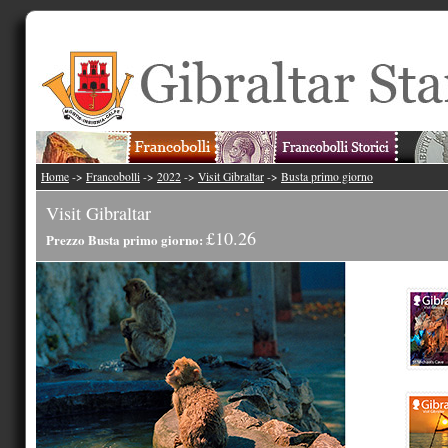
Home
->
Francobolli
->
2022
->
Visit Gibraltar
->
Busta primo giorno
Visit Gibraltar
£10.26
Prezzo Busta primo giorno: