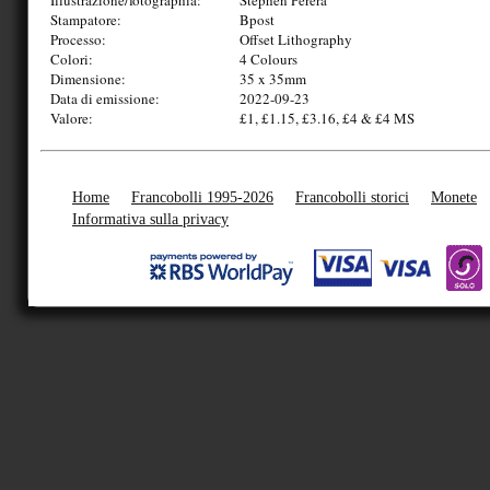
Illustrazione/fotographia:
Stephen Perera
Stampatore:
Bpost
Processo:
Offset Lithography
Colori:
4 Colours
Dimensione:
35 x 35mm
Data di emissione:
2022-09-23
Valore:
£1, £1.15, £3.16, £4 & £4 MS
Home
Francobolli 1995-2026
Francobolli storici
Monete
Informativa sulla privacy