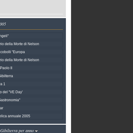
2005
ngeli"
io della Morte di Nelson
ncobolli "Europa
io della Morte di Nelson
Paolo II
ibilterra
ra 1
o del "VE Day'
Gastronomia"
gar
telica annuale 2005
 Gibilterra per anno