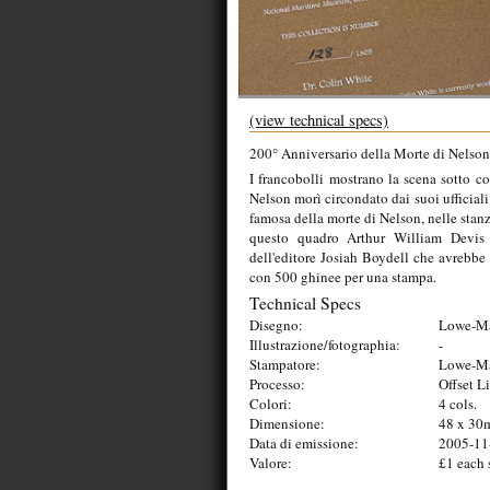
(view technical specs)
200° Anniversario della Morte di Nelson
I francobolli mostrano la scena sotto 
Nelson morì circondato dai suoi ufficiali
famosa della morte di Nelson, nelle stan
questo quadro Arthur William Devis
dell'editore Josiah Boydell che avrebbe
con 500 ghinee per una stampa.
Technical Specs
Disegno:
Lowe-Ma
Illustrazione/fotographia:
-
Stampatore:
Lowe-Ma
Processo:
Offset L
Colori:
4 cols.
Dimensione:
48 x 30
Data di emissione:
2005-11
Valore:
£1 each 