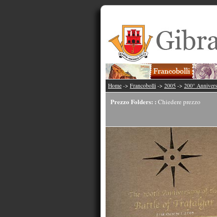
Home
->
Francobolli
->
2005
->
200° Annivers
Prezzo Folders: :
Chiedere prezzo