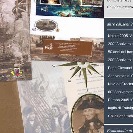
Complete issue
Chiedere prezzo
altre edizioni 
Natale 2005 "A
200° Anniversar
50 anni dei fra
200° Anniversar
Papa Giovanni 
Anniversari di G
Navi da Crocie
60° Anniversari
Europa 2005 "
taglia di Trafal
Collezione fila
Francobollo di