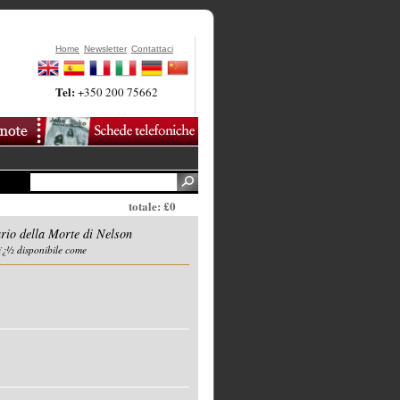
Home
Newsletter
Contattaci
Tel:
+350 200 75662
totale: £0
rio della Morte di Nelson
ï¿½ disponibile come