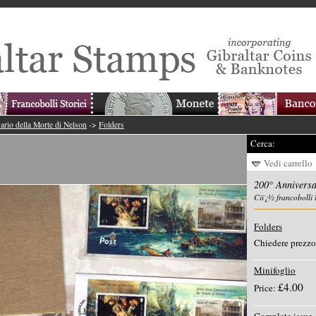
ario della Morte di Nelson
->
Folders
Cerca:
Vedi carrello
200° Anniversa
Ciï¿½ francobolli 
Folders
Chiedere prezzo
Minifoglio
£4.00
Price: