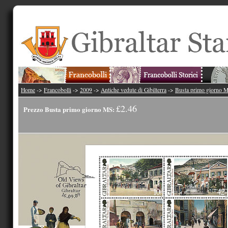
Home
->
Francobolli
->
2009
->
Antiche vedute di Gibilterra
->
Busta primo giorno 
£2.46
Prezzo Busta primo giorno MS: