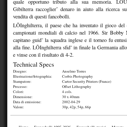
quale opportuno tributo alla sua memoria. LÕUff
Gibilterra raccoglierˆ denaro in aiuto alla ricerca su
vendita di questi fancobolli.
LÕInghilterra, il paese che ha inventato il gioco del 
campionati mondiali di calcio nel 1966. Sir Bobby M
capitano guid˜ la squadra inglese e il torneo fu entus
alla fine. LÕInghilterra sfid˜ in finale la Germania al
e vinse con il risultato di 4-2.
Technical Specs
Disegno:
Anselmo Torres
Illustrazione/fotographia:
Corbis Photography
Stampatore:
Cartor Security Printers (France)
Processo:
Offset Lithography
Colori:
4 cols.
Dimensione:
30 x 40mm
Data di emissione:
2002-04-29
Valore:
30p, 42p, 54p, 66p