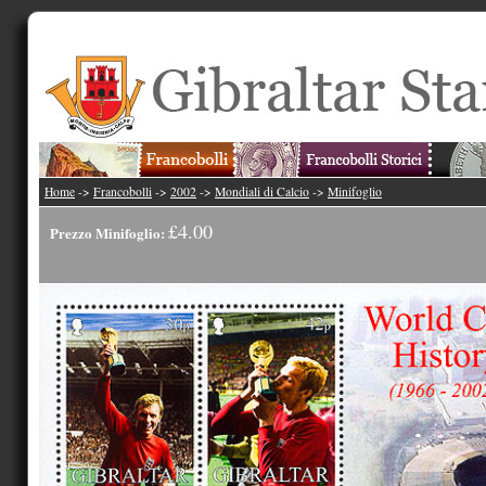
Home
->
Francobolli
->
2002
->
Mondiali di Calcio
->
Minifoglio
£4.00
Prezzo Minifoglio: