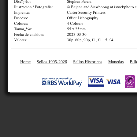
Diseï¿½o:
Stephen Perera
Ilustracion / Fotografia:
© Bajena and Siewhoong at istockphoto.
Imprenta:
Cartor Security Printers
Proceso:
Offset Lithography
Colores:
4 Colours
Tamaï¿½o:
55 x 25mm
Fecha de emision:
2023-03-30
Valores:
30p, 60p, 90p, £1, £1.15, £4
Home
Sellos 1995-2026
Sellos Historicos
Monedas
Bill