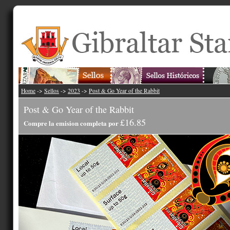
Home
->
Sellos
->
2023
->
Post & Go Year of the Rabbit
Post & Go Year of the Rabbit
£16.85
Compre la emision completa por