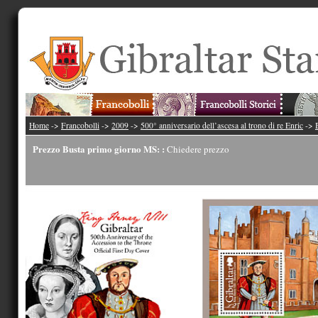
Home
->
Francobolli
->
2009
->
500° anniversario dell’ascesa al trono di re Enric
->
Prezzo Busta primo giorno MS: :
Chiedere prezzo