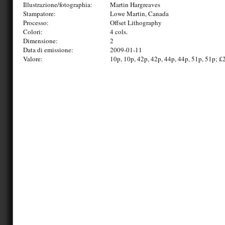
Illustrazione/fotographia:
Martin Hargreaves
Stampatore:
Lowe Martin, Canada
Processo:
Offset Lithography
Colori:
4 cols.
Dimensione:
2
Data di emissione:
2009-01-11
Valore:
10p, 10p, 42p, 42p, 44p, 44p, 51p, 51p; £